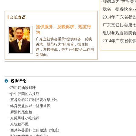
·
顺德成为“世界美
·
我省一批餐饮企
·
2014年广东省
·
广东烹饪协会第
提供服务、反映诉求、规范行
为
·
组织参观香港美
广东烹饪协会秉承“提供服务、反映
·
2014年广东省
诉求、规范行为”的宗旨，抓住机
·
遇，迎接挑战，努力开创协会工作的
新局面。
·
巧用蚝油添鲜味
·
炒牛肝菌的六技巧
·
五谷杂粮和豆制品要在早上吃
·
终身受益的46个健康常识
·
麻涌鸭尾鱼包
·
东莞风味小吃推荐
·
东坑糖不甩
·
西芹芦荟滑虾仁的做法（地瓜）