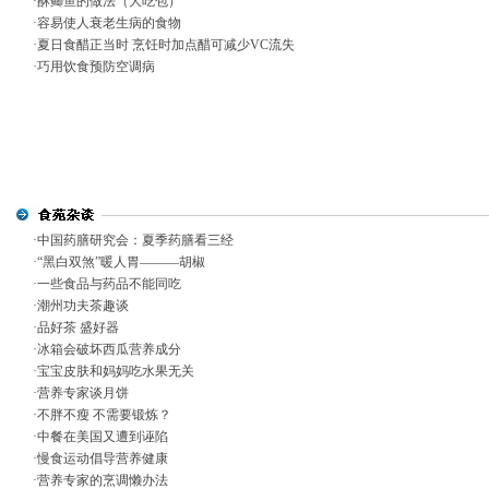
·
酥鲫鱼的做法（大吃包）
·
容易使人衰老生病的食物
·
夏日食醋正当时 烹饪时加点醋可减少VC流失
·
巧用饮食预防空调病
·
中国药膳研究会：夏季药膳看三经
·
“黑白双煞”暖人胃———胡椒
·
一些食品与药品不能同吃
·
潮州功夫茶趣谈
·
品好茶 盛好器
·
冰箱会破坏西瓜营养成分
·
宝宝皮肤和妈妈吃水果无关
·
营养专家谈月饼
·
不胖不瘦 不需要锻炼？
·
中餐在美国又遭到诬陷
·
慢食运动倡导营养健康
·
营养专家的烹调懒办法