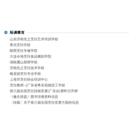
·
山东济南先之烹饪艺术培训学校
·
青岛烹饪学校
·
陕西烹饪专修学院
·
大连令海烹饪食品雕刻学院
·
湖南麓山厨师学校
·
济南先之烹饪技术学校
·
梅龙镇烹饪专业学校
·
上海市烹饪协会培训中心
·
烹饪教师--[广东省粤东高级技工学校
·
第六届全国烹饪技能竞赛(广东)比赛昨日开锣
·
《像生拼盘》图书详细资料信息
·
〔转载〕关于第六届全国烹饪竞赛方面的信息