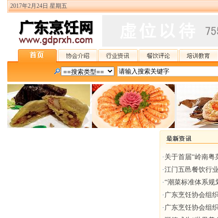
2017年2月24日 星期五
·
关于首届“岭南粤
·
江门五邑餐饮行
·
“潮菜标准体系规
·
广东烹饪协会组织
·
广东烹饪协会组